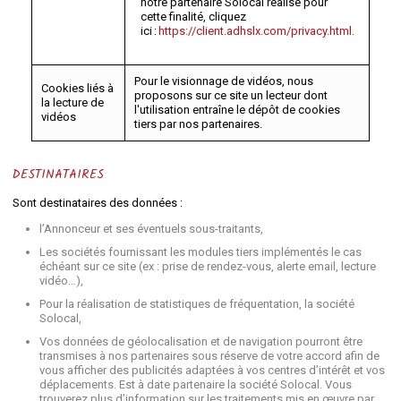
notre partenaire Solocal réalise pour
cette finalité, cliquez
ici :
https://client.adhslx.com/privacy.html.
Pour le visionnage de vidéos, nous
Cookies liés à
proposons sur ce site un lecteur dont
la lecture de
l'utilisation entraîne le dépôt de cookies
vidéos
tiers par nos partenaires.
DESTINATAIRES
Sont destinataires des données :
l’Annonceur et ses éventuels sous-traitants,
Les sociétés fournissant les modules tiers implémentés le cas
échéant sur ce site (ex : prise de rendez-vous, alerte email, lecture
vidéo…),
Pour la réalisation de statistiques de fréquentation, la société
Solocal,
Vos données de géolocalisation et de navigation pourront être
transmises à nos partenaires sous réserve de votre accord afin de
vous afficher des publicités adaptées à vos centres d’intérêt et vos
déplacements. Est à date partenaire la société Solocal. Vous
trouverez plus d’information sur les traitements mis en œuvre par