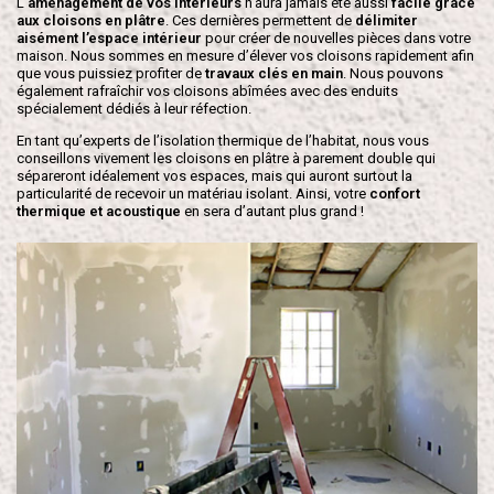
L’
aménagement
de vos intérieurs
n’aura jamais été aussi
facile grâce
aux cloisons en plâtre
. Ces dernières permettent de
délimiter
aisément l’espace intérieur
pour créer de nouvelles pièces dans votre
maison. Nous sommes en mesure d’élever vos cloisons rapidement afin
que vous puissiez profiter de
travaux clés en main
. Nous pouvons
également rafraîchir vos cloisons abîmées avec des enduits
spécialement dédiés à leur réfection.
En tant qu’experts de l’isolation thermique de l’habitat, nous vous
conseillons vivement les cloisons en plâtre à parement double qui
sépareront idéalement vos espaces, mais qui auront surtout la
particularité de recevoir un matériau isolant. Ainsi, votre
confort
thermique et acoustique
en sera d’autant plus grand !