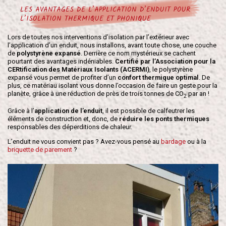
LES AVANTAGES DE L’APPLICATION D’ENDUIT POUR
L’ISOLATION THERMIQUE ET PHONIQUE
Lors de toutes nos interventions d’isolation par l’extérieur avec
l’application d’un enduit, nous installons, avant toute chose, une couche
de
polystyrène expansé
. Derrière ce nom mystérieux se cachent
pourtant des avantages indéniables.
Certifié par l’Association pour la
CERtification des Matériaux Isolants (ACERMI)
, le polystyrène
expansé vous permet de profiter d’un
confort thermique optimal
. De
plus, ce matériau isolant vous donne l’occasion de faire un geste pour la
planète, grâce à une réduction de près de trois tonnes de CO
par an !
2
Grâce à l’
application de l’enduit
, il est possible de calfeutrer les
éléments de construction et, donc, de
réduire les ponts thermiques
responsables des déperditions de chaleur.
L’enduit ne vous convient pas ? Avez-vous pensé au
bardage
ou à la
briquette de parement
?